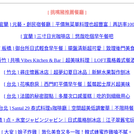
[ 挑嘴豬推薦餐廳 ]
[ 宜蘭 ] 元藝‧創民宿餐廳｜平價無菜單料理也超豐富｜再訪率100
[ 宜蘭 ] 三寸日光咖啡店｜悠哉吃個早午餐吧
[ 板橋 ] 御台所日式輕食早午餐｜擺盤清新超可愛｜致理後門美
 新竹 ] 共鳴 Vibes Kitchen & Bar｜超美味料理｜LOFT風格義式餐
[ 竹北 ] 尋庄懷舊冰店｜超夢幻夏日冰品｜新鮮水果製作刨冰
[ 台北 ] 花嘴廚房｜西門町平價早午餐｜藍莓起士厚片超美味
[ 台北 ] 法國的秘密甜點｜多層次口感蛋糕｜吃的到細緻用心
 台北 ] Santal 29 泰式料理x咖啡廳｜空間超美低調奢華｜不限時
板橋 ] 点‧氷室ジャビンジャビン｜日式風格刨冰店｜江子翠舊宅
[ 大安 ] 娘子炸雞｜敦化美食又多一咖！韓式蜂蜜炸雞嗑不膩。