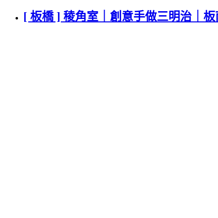
[ 板橋 ] 稜角室｜創意手做三明治｜