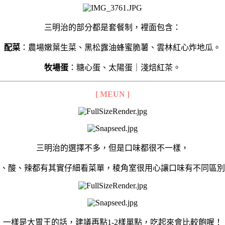
三明治的部分都是套餐制，裡面包含：
配菜
：農場嫩葉生菜、黑松露油蜂蜜脆薯、雲林紅心炸地瓜。
牧場蛋
：糖心蛋、太陽蛋｜淺焙紅茶。
[ MEUN ]
三明治的選擇不多，但是口味都很不一樣，
、酸、辣都有
其實仔細看菜單，稜角室很用心讓口味有不同區別
一樣是大胃王的話，建議再點1-2樣單點，吃起來會比較飽喔！