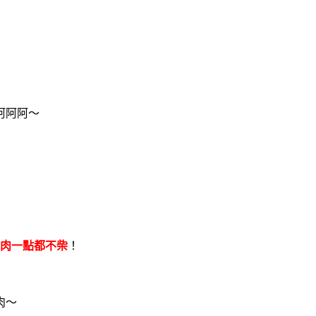
阿阿阿～
肉一點都不柴
！
肉～