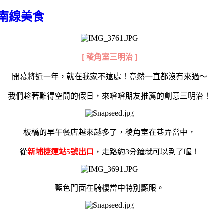
板南線美食
[ 稜角室三明治 ]
開幕將近一年，就在我家不遠處！竟然一直都沒有來過～
我們趁著難得空閒的假日，來嚐嚐朋友推薦的創意三明治！
板橋的早午餐店越來越多了，稜角室在巷弄當中，
從
新埔捷運站5號出口
，走路約3分鐘就可以到了喔！
藍色門面在騎樓當中特別顯眼。