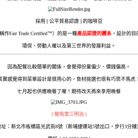
採用 [ 公平貿易認證 ] 的咖啡豆
 Trade Certified
™
）的是一種
產品認證的體系
，設計的目
環保、勞動人權以及第三世界的發展利益。
因為配餐比較簡單的關係，會覺得份量偏少、價錢偏高。
其實感覺得到菜單設計是很用心的，食材挑選也很有巧思不馬虎
七月起也供應晚餐了喔！期待改天再來享用晚餐
[ 稜角室三明治 ]
地址：新北市板橋區光武街8號（新埔捷運站5號出口，步行3分鐘