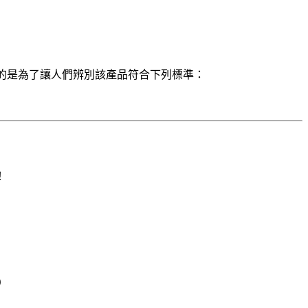
的是為了讓人們辨別該產品符合下列標準：
！
）