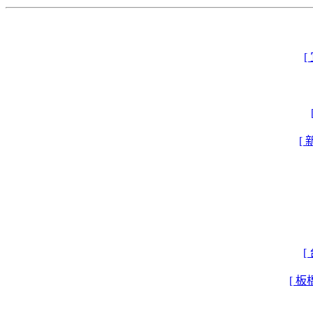
[
[
[ 