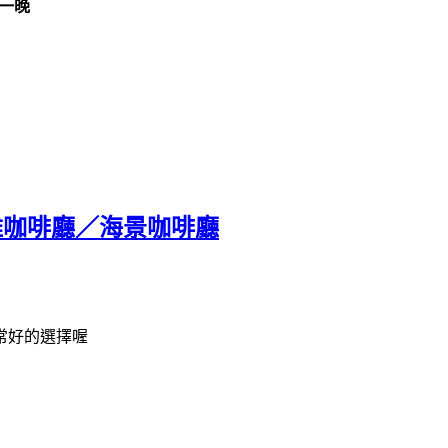
 一
晚
fe公雞咖啡廳／海景咖啡廳
常好的選擇喔