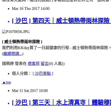
Mar
16
Thu
2017
14:00
[ 沙巴 ] 第四天｜威士頓熱帶雨林
[ 威士頓熱帶雨林探險 ]
我們利用KKday買了一日超健康的行程 - 威士頓熱帶雨林探險
(繼續閱讀...)
錢珮婷 發表在
痞客邦
留言
(0)
人氣(
)
個人分類：
[ 沙巴景點 ]
▲top
Mar
11
Sat
2017
10:00
[ 沙巴 ] 第三天｜水上清真寺｜體驗