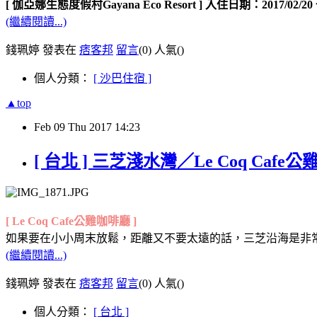
[ 伽亞娜生態度假村Gayana Eco Resort ]
入住日期：
2017/02/20
(繼續閱讀...)
錢珮婷 發表在
痞客邦
留言
(0)
人氣(
)
個人分類：
[ 沙巴住宿 ]
▲top
Feb
09
Thu
2017
14:23
[ 台北 ] 三芝淺水灣／Le Coq Ca
[ Le Coq Cafe公雞咖啡廳 ]
如果要在小小周末放鬆，距離又不要太遠的話，三芝沿海是非
(繼續閱讀...)
錢珮婷 發表在
痞客邦
留言
(0)
人氣(
)
個人分類：
[ 台北 ]