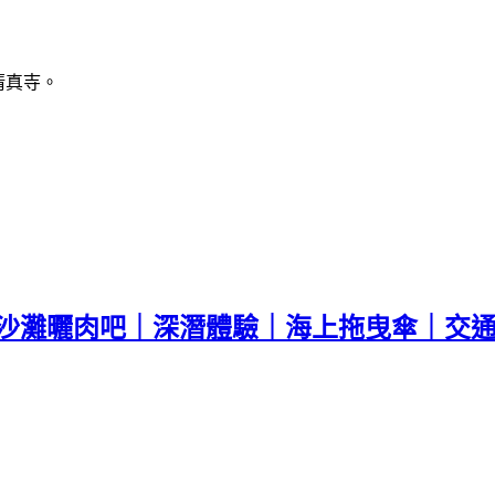
清真寺。
在白沙灘曬肉吧｜深潛體驗｜海上拖曳傘｜交