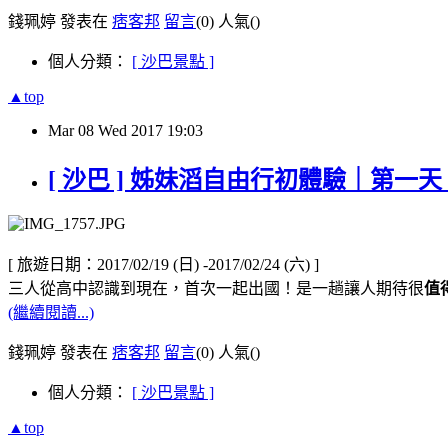
錢珮婷 發表在
痞客邦
留言
(0)
人氣(
)
個人分類：
[ 沙巴景點 ]
▲top
Mar
08
Wed
2017
19:03
[ 沙巴 ] 姊妹滔自由行初體驗｜第一天｜
[ 旅遊日期：2017/02/19 (日) -2017/02/24 (六) ]
三人從高中認識到現在，首次一起出國！是一趟讓人期待很
值
(繼續閱讀...)
錢珮婷 發表在
痞客邦
留言
(0)
人氣(
)
個人分類：
[ 沙巴景點 ]
▲top