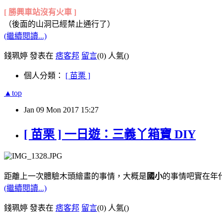
[ 勝興車站沒有火車 ]
（後面的山洞已經禁止通行了）
(繼續閱讀...)
錢珮婷 發表在
痞客邦
留言
(0)
人氣(
)
個人分類：
[ 苗栗 ]
▲top
Jan
09
Mon
2017
15:27
[ 苗栗 ] 一日遊：三義丫箱寶 DIY
距離上一次體驗木頭繪畫的事情，大概是
國小
的事情吧實在年
(繼續閱讀...)
錢珮婷 發表在
痞客邦
留言
(0)
人氣(
)