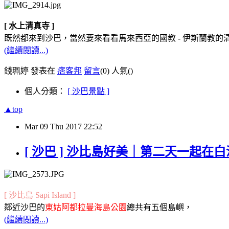
[ 水上清真寺 ]
既然都來到沙巴，當然要來看看馬來西亞的國教 - 伊斯蘭教的
(繼續閱讀...)
錢珮婷 發表在
痞客邦
留言
(0)
人氣(
)
個人分類：
[ 沙巴景點 ]
▲top
Mar
09
Thu
2017
22:52
[ 沙巴 ] 沙比島好美｜第二天一起
[ 沙比島 Sapi Island ]
鄰近沙巴的
東姑阿都拉曼海島公園
總共有五個島嶼，
(繼續閱讀...)