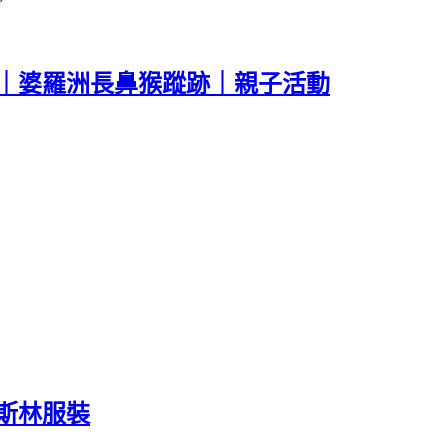
探險｜婆羅洲長鼻猴蹤跡｜親子活動
。
穆斯林服裝