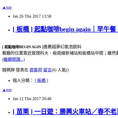
▲top
Jan
26
Thu
2017
13:58
[ 板橋 ] 起點咖啡begin again
推薦超夢幻氣泡飲料
[ 起點咖啡BEGIN AGIN ]
餐廳的位置靠近致理科大、板南線新埔站和板橋站中間；雖然
(繼續閱讀...)
錢珮婷 發表在
痞客邦
留言
(0)
人氣(
)
個人分類：
[ 板橋 ]
▲top
Jan
12
Thu
2017
20:48
[ 苗栗 ] 一日遊：勝興火車站／春不